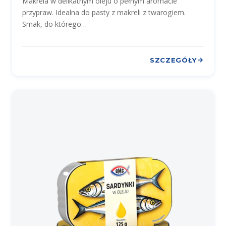
Makrela w delikatnym oleju o pełnym aromacie
przypraw. Idealna do pasty z makreli z twarogiem.
Smak, do którego…
SZCZEGÓŁY