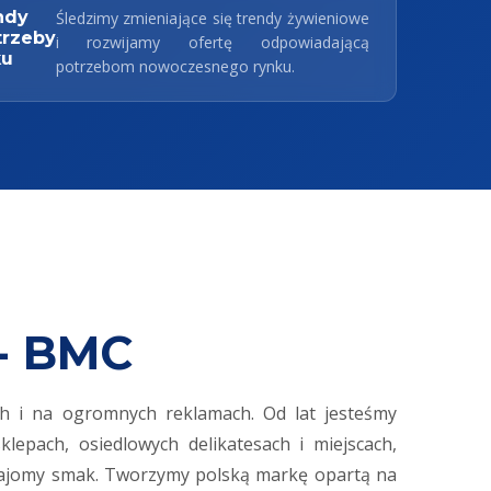
ndy
Śledzimy zmieniające się trendy żywieniowe
trzeby
i rozwijamy ofertę odpowiadającą
ku
potrzebom nowoczesnego rynku.
 - BMC
ch i na ogromnych reklamach. Od lat jesteśmy
lepach, osiedlowych delikatesach i miejscach,
i znajomy smak. Tworzymy polską markę opartą na