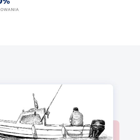
0%
ŻOWANIA