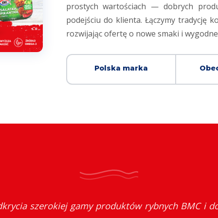
prostych wartościach — dobrych produ
podejściu do klienta. Łączymy tradycję
rozwijając ofertę o nowe smaki i wygodn
Polska marka
Obec
krycia szerokiej gamy produktów rybnych BMC i do