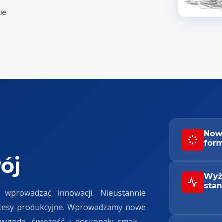
ie
Now
for
ój
Wyż
sta
 wprowadzać innowacji. Nieustannie
ocesy produkcyjne. Wprowadzamy nowe
wygodę, świeżość i doskonały smak –