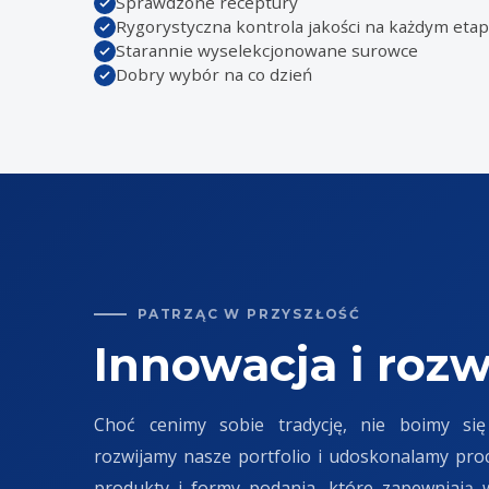
Sprawdzone receptury
Rygorystyczna kontrola jakości na każdym etap
Starannie wyselekcjonowane surowce
Dobry wybór na co dzień
PATRZĄC W PRZYSZŁOŚĆ
Innowacja i rozw
Choć cenimy sobie tradycję, nie boimy się
rozwijamy nasze portfolio i udoskonalamy pr
produkty i formy podania, które zapewniają 