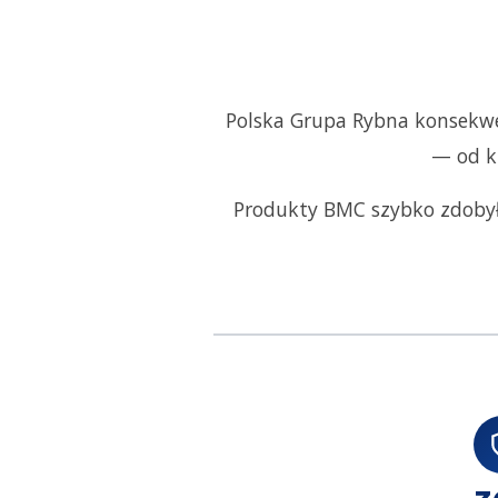
Polska Grupa Rybna konsekwe
— od k
Produkty BMC szybko zdobyły 