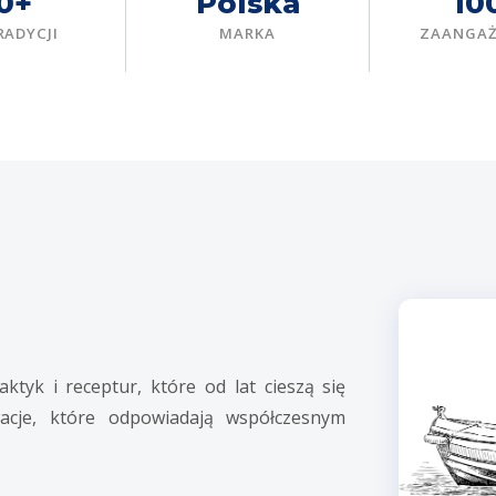
0+
Polska
10
RADYCJI
MARKA
ZAANGA
tyk i receptur, które od lat cieszą się
acje, które odpowiadają współczesnym