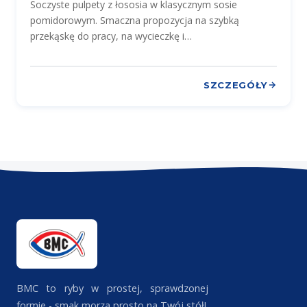
Soczyste pulpety z łososia w klasycznym sosie
pomidorowym. Smaczna propozycja na szybką
przekąskę do pracy, na wycieczkę i…
SZCZEGÓŁY
BMC to ryby w prostej, sprawdzonej
formie - smak morza prosto na Twój stół!