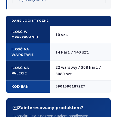
DANE LOGISTYCZNE
ILOŚĆ W
10 szt.
OPAKOWANIU
ILOŚĆ NA
14 kart. / 140 szt.
WARSTWIE
22 warstwy / 308 kart. /
ILOŚĆ NA
3080 szt.
PALECIE
5901596187227
KOD EAN
Zainteresowany produktem?
Skontaktuj się z naszym działem handlowym