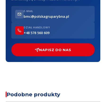
E-MAIL
bmc@polskagruparybna.pl
DZIAŁ HANDLOWY
+48 578 560 609
NAPISZ DO NAS
Podobne produkty