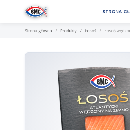
STRONA G
Przejdź do treści
Strona główna
/
Produkty
/
Łosoś
/
Łosoś wędzon