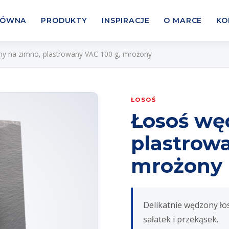
ŁÓWNA
PRODUKTY
INSPIRACJE
O MARCE
KO
y na zimno, plastrowany VAC 100 g, mrożony
ŁOSOŚ
Łosoś wę
plastrowa
mrożony
Delikatnie wędzony ło
sałatek i przekąsek.