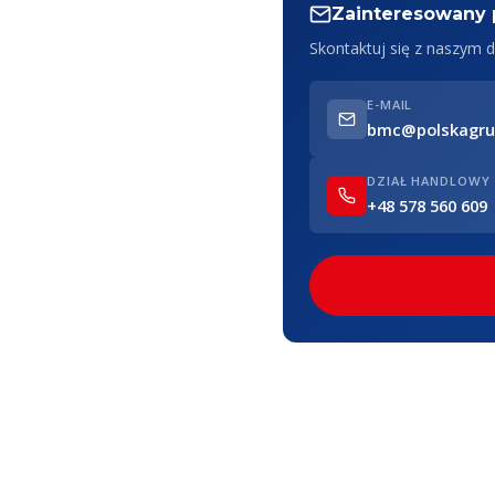
Zainteresowany
Skontaktuj się z naszym
E-MAIL
bmc@polskagru
DZIAŁ HANDLOWY
+48 578 560 609