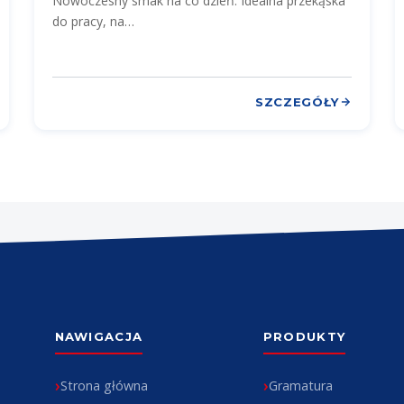
Nowoczesny smak na co dzień. Idealna przekąska
do pracy, na…
SZCZEGÓŁY
NAWIGACJA
PRODUKTY
Strona główna
Gramatura