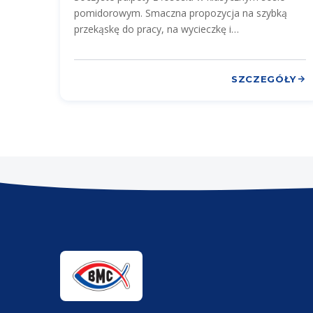
pomidorowym. Smaczna propozycja na szybką
przekąskę do pracy, na wycieczkę i…
SZCZEGÓŁY