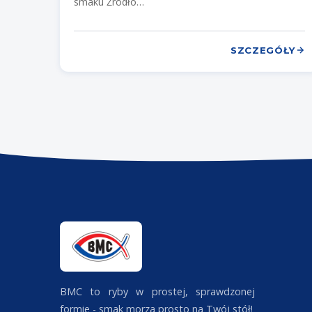
smaku Źródło…
SZCZEGÓŁY
BMC to ryby w prostej, sprawdzonej
formie - smak morza prosto na Twój stół!