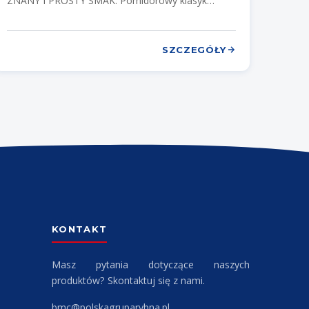
ZNANY I PROSTY SMAK. Pomidorowy klasyk
Delikatne filety Bogactwo smaku
SZCZEGÓŁY
KONTAKT
Masz pytania dotyczące naszych
produktów? Skontaktuj się z nami.
bmc@polskagruparybna.pl