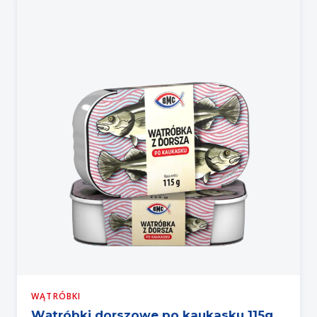
WĄTRÓBKI
Wątróbki dorszowe po kaukasku 115g